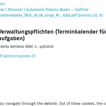
rol
ex | Personal | Autonome Provinz Bozen – Südtirol
altenskodex_(BLR_28.08.20148_Nr._839).pdf (provinz.bz.it)
 Verwaltungspflichten (Terminkalender fü
aufgaben)
 della delibera ANAC n. 430/2016
f (anticorruzione.it)
ou navigate through the website. Out of these cookies, the c