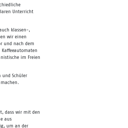
chiedliche
laren Unterricht
 auch klassen-,
en wir einen
vor und nach dem
en Kaffeeautomaten
nnistische im Freien
n und Schüler
t machen.
t, dass wir mit den
he aus
ßig, um an der