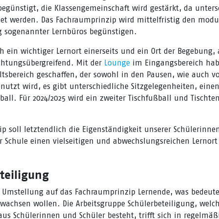
egünstigt, die Klassengemeinschaft wird gestärkt, da unters
et werden. Das Fachraumprinzip wird mittelfristig den modu
g sogenannter Lernbüros begünstigen.
h ein wichtiger Lernort einerseits und ein Ort der Begebung,
chtungsübergreifend. Mit der
Lounge
im Eingangsbereich hab
ltsbereich geschaffen, der sowohl in den Pausen, wie auch 
enutzt wird, es gibt unterschiedliche Sitzgelegenheiten, ein
all. Für 2024/2025 wird ein zweiter Tischfußball und Tischte
p soll letztendlich die Eigenständigkeit unserer Schülerinne
r Schule einen vielseitigen und abwechslungsreichen Lernor
teiligung
er Umstellung auf das Fachraumprinzip Lernende, was bedeute
wachsen wollen. Die Arbeitsgruppe Schülerbeteiligung, welc
us Schülerinnen und Schüler besteht, trifft sich in regelmä