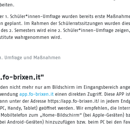
beiten.
er 1. Schüler*innen-Umfrage wurden bereits erste Maßnahm
n geplant. Im Rahmen der Schülerratssitzungen wurden d
e des 2. Semesters wird eine 2. Schüler*innen-Umfrage zeigen,
nstitute wahrgenommen wird.
 1. Umfrage und Maßnahmen
.fo-brixen.it"
den nicht mehr nur am Bildschirm im Eingangsbereich angez
nwendung
app.fo-brixen.it
einen direkten Zugriff. Diese APP is
ann unter der Adresse https://app.fo-brixen.it/ in jedem End
PC, Handy, Tablet) geöffnet werden. Wir empfehlen, die Inter
Mobiltelefon zum „Home-Bildschirm“ (bei Apple-Geräten) 
(bei Android-Geräten) hinzuzufügen bzw. beim PC bei den Fav