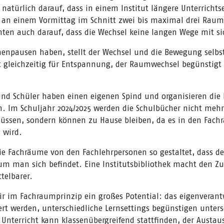
 natürlich darauf, dass in einem Institut längere Unterrichts
s an einem Vormittag im Schnitt zwei bis maximal drei Rau
chten auch darauf, dass die Wechsel keine langen Wege mit si
henpausen haben, stellt der Wechsel und die Bewegung selbst
 gleichzeitig für Entspannung, der Raumwechsel begünstigt 
und Schüler haben einen eigenen Spind und organisieren die 
h. Im Schuljahr 2024/2025 werden die Schulbücher nicht meh
üssen, sondern können zu Hause bleiben, da es in den Fac
 wird.
e Fachräume von den Fachlehrpersonen so gestaltet, dass de
um man sich befindet. Eine Institutsbibliothek macht den Zug
telbarer.
ir im Fachraumprinzip ein großes Potential: das eigenverant
ert werden, unterschiedliche Lernsettings begünstigen unters
Unterricht kann klassenübergreifend stattfinden, der Austau