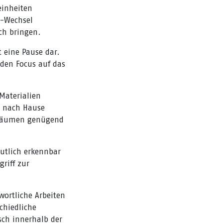
einheiten
m-Wechsel
ch bringen.
 eine Pause dar.
den Focus auf das
Materialien
r nach Hause
hräumen genügend
utlich erkennbar
riff zur
wortliche Arbeiten
chiedliche
sch innerhalb der