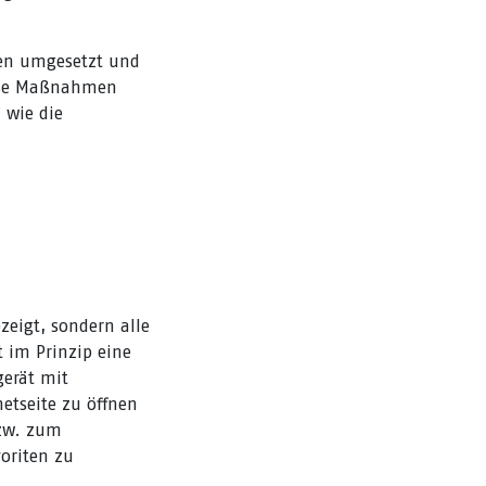
en umgesetzt und
iese Maßnahmen
 wie die
eigt, sondern alle
t im Prinzip eine
gerät mit
netseite zu öffnen
bzw. zum
oriten zu