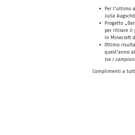
Per l’ultimo 
Julia Augschö
Progetto „Dan
per ritirare i
in Minecraft 
Ottimo risult
quest’anno al
tra i campioni
Complimenti a tutte