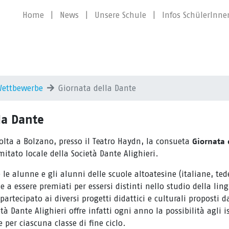
Home
|
News
|
Unsere Schule
|
Infos SchülerInne
Wettbewerbe
Giornata della Dante
la Dante
volta a Bolzano, presso il Teatro Haydn, la consueta
Giornata 
itato locale della Società Dante Alighieri.
0 le alunne e gli alunni delle scuole altoatesine (italiane, ted
e a essere premiati per essersi distinti nello studio della lin
partecipato ai diversi progetti didattici e culturali proposti 
à Dante Alighieri offre infatti ogni anno la possibilità agli i
per ciascuna classe di fine ciclo.