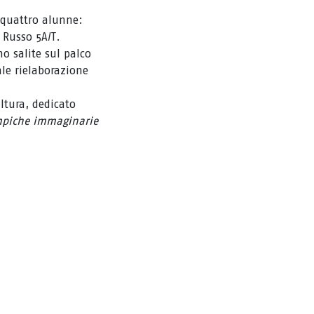
 quattro alunne:
 Russo 5A/T.
o salite sul palco
ale rielaborazione
ltura, dedicato
mpiche immaginarie