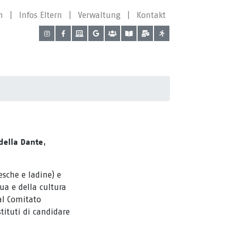
n
|
Infos Eltern
|
Verwaltung
|
Kontakt
,
della Dante
esche e ladine) e
gua e della cultura
dal Comitato
stituti di candidare