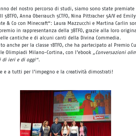
anno del nostro percorso di studi, siamo sono state premiate
ll 5BTFO, Anna Oberrauch 5CTFO, Nina Pittracher 5A/V ed Emily
te & Co con Minecraft“: Laura Mazzucchi e Martina Carlin son
l premio in rappresentanza della 3BTFO, grazie alla loro origin
delle cantiche e di alcuni canti della Divina Commedia.
ato anche per la classe 1BTFO, che ha partecipato al Premio Cu
le Olimpiadi Milano-Cortina, con l’ebook
„Conversazioni oli
 di ieri e di oggi“
.
 e a tutti per l’impegno e la creatività dimostrati!